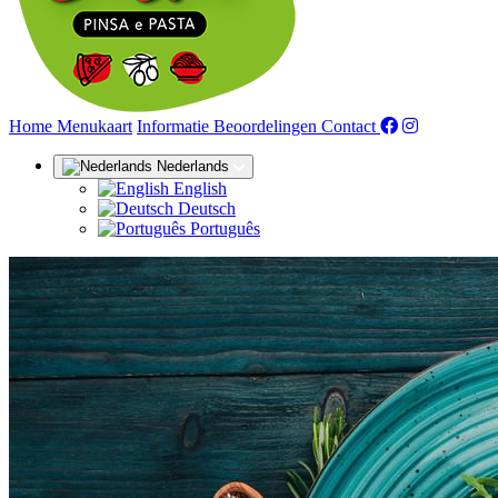
(huidige)
Home
Menukaart
Informatie
Beoordelingen
Contact
Nederlands
English
Deutsch
Português